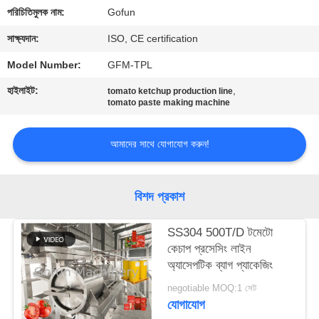
পরিচিতিমুলক নাম:
Gofun
কারখানা
সাক্ষ্যদান:
ISO, CE certification
ভ্রমণ
Model Number:
GFM-TPL
হাইলাইট:
,
tomato ketchup production line
মান
tomato paste making machine
নিয়ন্ত্রণ
আমাদের সাথে যোগাযোগ করুন!
যোগাযোগ
করুন
বিশদ প্রকাশ
SS304 500T/D টমেটো
খবর
কেচাপ প্রসেসিং লাইন
অ্যাসেপটিক ব্যাগ প্যাকেজিং
মামলা
negotiable MOQ:1 সেট
যোগাযোগ