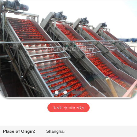
Shanghai
Gofun
Machinery
Co.,
Ltd..
All
Rights
Reserved.
বাড়ি
পণ্য
ভিডিও
VR
প্রদর্শন
টমেটো প্রসেসিং লাইন
আমাদের
সম্পর্কে
Place of Origin:
Shanghai