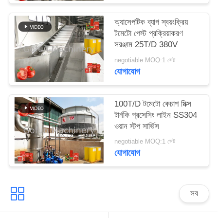
উদ্ধৃতির
জন্য
অ্যাসেপটিক ব্যাগ স্বয়ংক্রিয়
টমেটো পেস্ট প্রক্রিয়াকরণ
আবেদন
সরঞ্জাম 25T/D 380V
negotiable MOQ:1 সেট
সাইট
যোগাযোগ
ম্যাপ
100T/D টমেটো কেচাপ মিক্স
টার্নকি প্রসেসিং লাইন SS304
গোপনীয়তা
ওয়ান স্টপ সার্ভিস
নীতি
negotiable MOQ:1 সেট
যোগাযোগ
সব