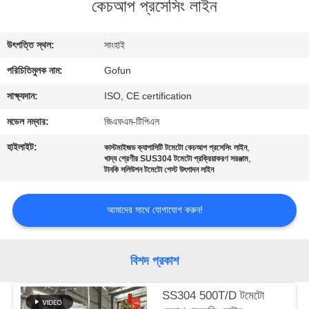
কেচআপ প্রসেসিং লাইন
কারখানা
উৎপত্তি স্থল:
সাংহাই
ভ্রমণ
পরিচিতিমুলক নাম:
Gofun
মান
সাক্ষ্যদান:
ISO, CE certification
নিয়ন্ত্রণ
মডেল নম্বার:
জিএফএম-টিপিএল
হাইলাইট:
,
কাস্টমাইজড ক্যাপাসিটি টমেটো কেচআপ প্রসেসিং লাইন
,
খাদ্য শ্রেণীর SUS304 টমেটো প্রক্রিয়াকরণ সরঞ্জাম
যোগাযোগ
টানকি সলিউশন টমেটো পেস্ট উৎপাদন লাইন
করুন
আমাদের সাথে যোগাযোগ করুন!
খবর
বিশদ প্রকাশ
মামলা
SS304 500T/D টমেটো