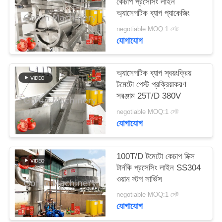
কেচাপ প্রসেসিং লাইন
উদ্ধৃতির
অ্যাসেপটিক ব্যাগ প্যাকেজিং
জন্য
negotiable MOQ:1 সেট
আবেদন
যোগাযোগ
সাইট
অ্যাসেপটিক ব্যাগ স্বয়ংক্রিয়
টমেটো পেস্ট প্রক্রিয়াকরণ
ম্যাপ
সরঞ্জাম 25T/D 380V
negotiable MOQ:1 সেট
গোপনীয়তা
যোগাযোগ
নীতি
100T/D টমেটো কেচাপ মিক্স
টার্নকি প্রসেসিং লাইন SS304
ওয়ান স্টপ সার্ভিস
negotiable MOQ:1 সেট
যোগাযোগ