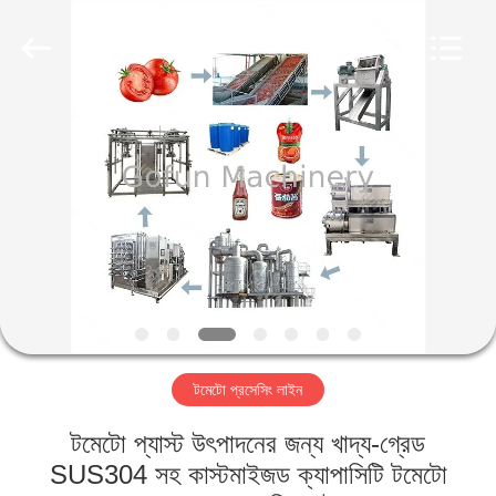
Shanghai
Gofun
Machinery
Co.,
Ltd..
All
Rights
Reserved.
বাড়ি
পণ্য
ভিডিও
VR
প্রদর্শন
টমেটো প্রসেসিং লাইন
আমাদের
টমেটো প্যাস্ট উৎপাদনের জন্য খাদ্য-গ্রেড
সম্পর্কে
SUS304 সহ কাস্টমাইজড ক্যাপাসিটি টমেটো