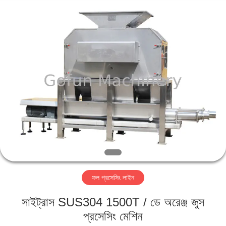
Shanghai
Gofun
Machinery
Co.,
Ltd..
All
Rights
Reserved.
বাড়ি
পণ্য
ভিডিও
VR
প্রদর্শন
ফল প্রসেসিং লাইন
আমাদের
সাইট্রাস SUS304 1500T / ডে অরেঞ্জ জুস
সম্পর্কে
প্রসেসিং মেশিন