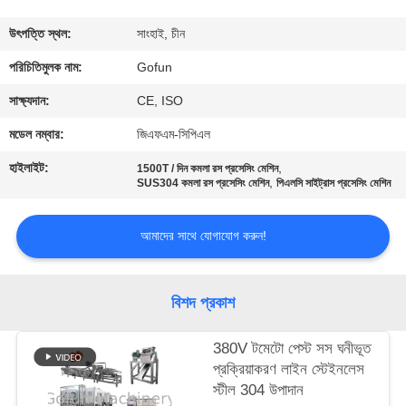
কারখানা
উৎপত্তি স্থল:
সাংহাই, চীন
ভ্রমণ
পরিচিতিমুলক নাম:
Gofun
সাক্ষ্যদান:
CE, ISO
মান
মডেল নম্বার:
জিএফএম-সিপিএল
নিয়ন্ত্রণ
হাইলাইট:
,
1500T / দিন কমলা রস প্রসেসিং মেশিন
,
SUS304 কমলা রস প্রসেসিং মেশিন
পিএলসি সাইট্রাস প্রসেসিং মেশিন
যোগাযোগ
আমাদের সাথে যোগাযোগ করুন!
করুন
খবর
বিশদ প্রকাশ
380V টমেটো পেস্ট সস ঘনীভূত
মামলা
প্রক্রিয়াকরণ লাইন স্টেইনলেস
স্টীল 304 উপাদান