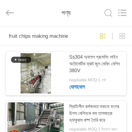
Shanghai
Gofun
Machinery
পণ্য
Co.,
Ltd..
All
Rights
Reserved.
বাড়ি
fruit chips making machine
পণ্য
Ss304 অ্যাপল প্রসেসিং লাইন
অটোমেটিক ফ্রুট জুস মেকিং মেশিন
ভিডিও
380V
negotiable MOQ:1 সেট
VR
যোগাযোগ
প্রদর্শন
স্থিতিশীল কর্মক্ষমতা শুকনো ফলের
চিপস মেশিনকে কম তাপমাত্রা
আমাদের
ভ্যাকুয়াম বাষ্প তৈরি করে
সম্পর্কে
negotiable MOQ:1 বিন্যাস করুন