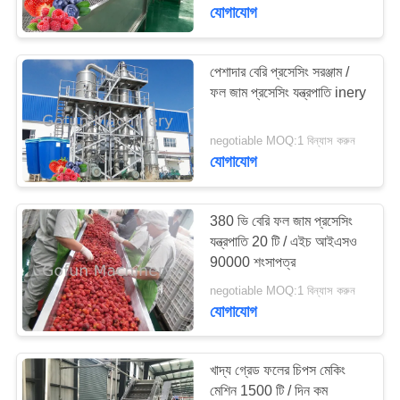
যোগাযোগ
কারখানা
ভ্রমণ
পেশাদার বেরি প্রসেসিং সরঞ্জাম /
ফল জাম প্রসেসিং যন্ত্রপাতি inery
মান
negotiable MOQ:1 বিন্যাস করুন
নিয়ন্ত্রণ
যোগাযোগ
যোগাযোগ
380 ভি বেরি ফল জাম প্রসেসিং
করুন
যন্ত্রপাতি 20 টি / এইচ আইএসও
90000 শংসাপত্র
negotiable MOQ:1 বিন্যাস করুন
খবর
যোগাযোগ
মামলা
খাদ্য গ্রেড ফলের চিপস মেকিং
মেশিন 1500 টি / দিন কম