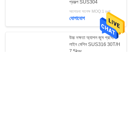
প্রকল্প SUS304
আলোচনা সাপেক্ষ MOQ:1 set
যোগাযোগ
উচ্চ দক্ষতা অ্যাপল জুস প্রসেসিং
লাইন মেশিন SUS316 30T/H
7.5kw
আলোচনা সাপেক্ষ MOQ:১ সেট
যোগাযোগ
স্বয়ংক্রিয় শিল্প ফলের ড্রায়ার /
ফলের শুকনো মেশিন শিল্পজাত
আলোচনা সাপেক্ষ MOQ:1 বিন্যাস করুন
যোগাযোগ