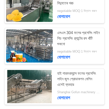
উদ্ধৃতির
বিদ্যুতের খরচ
জন্য
negotiable MOQ:1 বিন্যাস করুন
যোগাযোগ
আবেদন
এসএস 304 ফলের প্রসেসিং লাইন
সাইট
পিচ প্রসেসিং প্ল্যান্টের রস খাঁটি
ম্যাপ
শুকনো
negotiable MOQ:1 বিন্যাস করুন
যোগাযোগ
গোপনীয়তা
নীতি
হাই পারফরম্যান্স ফলের প্রসেসিং
লাইন জুস প্রোডাকশন মেশিন
এসেই ব্যবহার
Shanghai Gofun machinery company MOQ:1 বিন্যাস করুন
যোগাযোগ