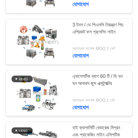
যোগাযোগ
কারখানা
ভ্রমণ
3 টনস / ডে পিএলসি নিয়ন্ত্রণ পিচ
241
এপ্রিকট ফল প্রসেসিং লাইন
মান
আমের প্রসেসিং লাইন
আলোচনা সাপেক্ষ MOQ:1 সেট
নিয়ন্ত্রণ
যোগাযোগ
যোগাযোগ
এ্যাসেপটিক ব্যাগ 60 টি / ডি ঘন
করুন
ঘন আনারস জুস এক্সট্র্যাক্টর
47
আলোচনা সাপেক্ষ MOQ:1 সেট
খবর
যোগাযোগ
সাইট্রাস প্রসেসিং লাইন
মামলা
হাই ক্যাপাসিটি বেভারেজ মিশ্রন
এবং প্যাকেজিং লাইন এসিপটিক