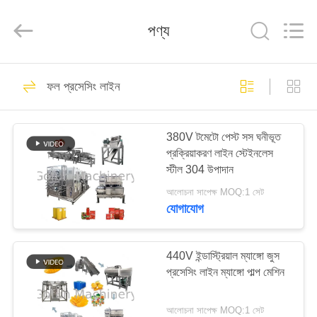
Shanghai
Gofun
Machinery
পণ্য
Co.,
Ltd..
All
Rights
Reserved.
বাড়ি
50
ফল প্রসেসিং লাইন
উদ্ভিজ্জ প্রক্রিয়াকরণ লাইন
পণ্য
380V টমেটো পেস্ট সস ঘনীভূত
প্রক্রিয়াকরণ লাইন স্টেইনলেস
ভিডিও
স্টীল 304 উপাদান
আলোচনা সাপেক্ষ MOQ:1 সেট
VR
যোগাযোগ
320
প্রদর্শন
440V ইন্ডাস্ট্রিয়াল ম্যাঙ্গো জুস
টমেটো প্রসেসিং লাইন
প্রসেসিং লাইন ম্যাঙ্গো পাল্প মেশিন
আমাদের
সম্পর্কে
আলোচনা সাপেক্ষ MOQ:1 সেট