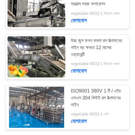
উদ্ধৃতির
সরঞ্জাম সহজ অপারেশন
জন্য
negotiable MOQ:1 বিন্যাস করুন
যোগাযোগ
আবেদন
উচ্চ জুস ফলন কমলা রস উত্পাদনের
সাইট
লাইন বড় ক্ষমতা 12 মাসের
ম্যাপ
ওয়্যারেন্টি
negotiable MOQ:1 বিন্যাস করুন
যোগাযোগ
গোপনীয়তা
নীতি
ISO9001 380V 1 টি / এইচ
এসএস 304 কিউই রস উত্পাদনের
লাইন
negotiable MOQ:1 সেট
যোগাযোগ