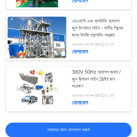
যোগাযোগ
এনএফসি এবং ক্লাউডি অ্যাপল
জুস উৎপাদন লাইন - পানীয় শিল্পের
জন্য টানকি প্রসেসিং সরঞ্জাম
আলোচনা সাপেক্ষ MOQ:1 সেট
যোগাযোগ
380V 50Hz অ্যাপল জ্যাম /
জুস উত্পাদন লাইন 2t/H জল
সংরক্ষণ
আলোচনা সাপেক্ষ MOQ:1 সেট
যোগাযোগ
আমাদের সাথে যোগাযোগ করুন!