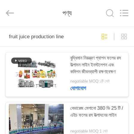
Shanghai
Gofun
Machinery
পণ্য
Co.,
Ltd..
All
Rights
Reserved.
বাড়ি
fruit juice production line
পণ্য
বুদ্ধিমান নিয়ন্ত্রণ প্যাশন ফলের রস
উত্পাদন লাইন ইনস্টলেশন এবং
ভিডিও
কমিশন জীবনব্যাপী রক্ষণাবেক্ষণ
negotiable MOQ:১টি সেট
VR
যোগাযোগ
প্রদর্শন
বেভারেজ মেশানো 380 ভি 25 টি /
এইচ ফলের রস উত্পাদনের লাইন
আমাদের
সম্পর্কে
negotiable MOQ:1 সেট