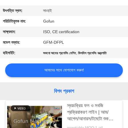
কারখানা
উৎপত্তি স্থল:
সাংহাই
ভ্রমণ
পরিচিতিমুলক নাম:
Gofun
সাক্ষ্যদান:
ISO, CE certification
মান
মডেল নম্বার:
GFM-DFPL
নিয়ন্ত্রণ
হাইলাইট:
,
শুকনো আমের প্রসেসিং মেশিন
কিসমিস প্রসেসিং যন্ত্রপাতি
যোগাযোগ
আমাদের সাথে যোগাযোগ করুন!
করুন
বিশদ প্রকাশ
খবর
স্বয়ংক্রিয় ফল ও সবজি
প্রক্রিয়াকরণ লাইন | আম/
মামলা
আপেল/আনারস/টমেটো শুকনো
ফল এবং সংরক্ষিত ফলের জন্য
negotiable MOQ:1 সেট