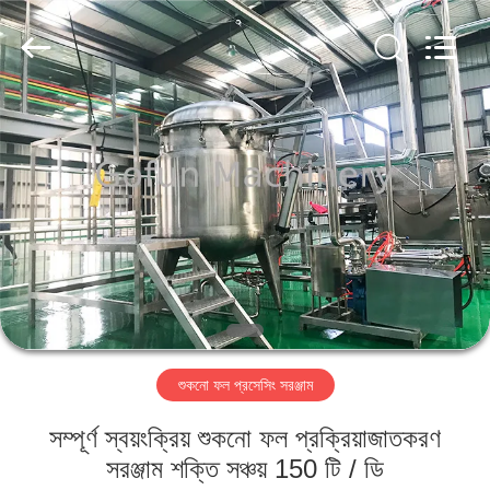
Shanghai
Gofun
Machinery
Co.,
Ltd..
All
Rights
Reserved.
বাড়ি
পণ্য
ভিডিও
VR
প্রদর্শন
শুকনো ফল প্রসেসিং সরঞ্জাম
আমাদের
সম্পূর্ণ স্বয়ংক্রিয় শুকনো ফল প্রক্রিয়াজাতকরণ
সম্পর্কে
সরঞ্জাম শক্তি সঞ্চয় 150 টি / ডি