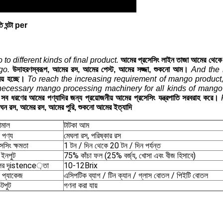
ি ঘন্টা per
 different kinds of final product.
আমের প্রসেসিং লাইন তাজা আমের থেকে শু
go.
উদাহরণস্বরূপ, আমের রস, আমের পেস্ট, আমের সজ্জা, শুকনো আম।
And the 
য় হচ্ছে।
To reach the increasing requirement of mango produc
necessary mango processing machinery for all kinds of mango
র সব ধরণের আমের পণ্যাদির জন্য প্রয়োজনীয় আমের প্রসেসিং যন্ত্রপাতি সরবরাহ করে।
ঘন রস, আমের রস, আমের পুরি, শুকনো আমের ইত্যাদি
ামাল
টাটকা আম
 পণ্য
মেঘলা রস, পরিষ্কার রস
সেসিং ক্ষমতা
1 টন / দিন থেকে 20 টন / দিন পর্যন্ত
 ইনপুট
75% কাঁচা ফল (25% বর্জ্য, খোসা এবং বীজ হিসাবে)
ের দৃistence়তা
10-12Brix
 প্যাকেজ
এসিপটিক ব্যাগ / টিন ক্যান / গ্লাস বোতল / পিইটি বোতল
টপুট
গণনা করা যায়