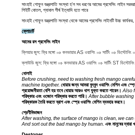
সাংহাই গোফুন যন্ত্রপাতি সংস্থা হ'ল সব ধরণের আমের প্রসেসিং লাইন সরব
পিইটি বোতল, গ্যাবাল শীর্ষ ইত্যাদি হতে পারে
সাংহাই গোফুন যন্ত্রপাতি সংস্থা থেকে আমের প্রসেসিং লাইনটি উচ্চ কার্যকর, জল 
ফ্লোচার্ট
আমের রস প্রসেসিং লাইন
ক্লিয়ার জুস: ফ্রি মঙ্গো ⇒ কনভায়ার AS ওয়াশিং ⇒ সার্টিং ⇒ ডিস্টোনিং 
ক্লাউডি জুস: ফ্রি মঙ্গো ⇒ কনভায়ার AS ওয়াশিং ⇒ সার্টিং ST ডিস্টোনি
ধোলাই
Before crushing, need to washing fresh mango careful
machine together.
ধোয়ার জন্য আমরা বুদ্বুদ ওয়াশিং মেশিন এবং স্প
প্রয়োজনীয়তা বেশি হয় তবে ধোয়ার আরও ধাপ যুক্ত করতে পারেন।
Also 
পরিষ্কার এবং ওজোন পরিষ্কার করতে পারি।
After bubble washing
পরিষ্কারক তৈরি করতে ব্রাশ এবং স্প্রে ওয়াশিং মেশিন ব্যবহার করবে।
শ্রেণীবিভাজন
After washing, the surface of mango is clean, we can 
And sort out the bad mango by human.
এবং মানুষের দ্বার
Destoner