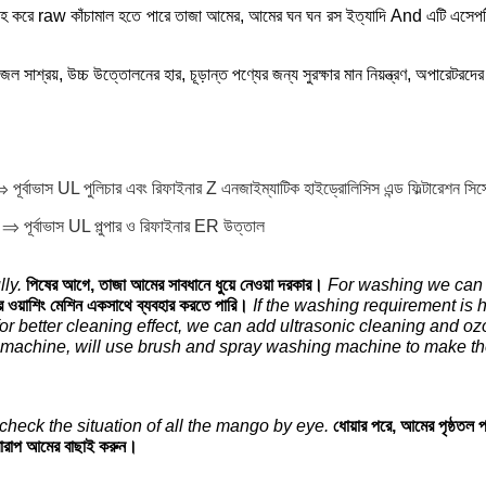
রাহ করে raw কাঁচামাল হতে পারে তাজা আমের, আমের ঘন ঘন রস ইত্যাদি And এটি এসেপটিক ব
সাশ্রয়, উচ্চ উত্তোলনের হার, চূড়ান্ত পণ্যের জন্য সুরক্ষার মান নিয়ন্ত্রণ, অপারেটরদের জন
⇒ পূর্বাভাস UL পুলিচার এবং রিফাইনার Z এনজাইম্যাটিক হাইড্রোলিসিস এন্ড ফিল্টারেশন সিস্
ং ⇒ পূর্বাভাস UL পুল্পার ও রিফাইনার ER উত্তাল
ly.
পিষের আগে, তাজা আমের সাবধানে ধুয়ে নেওয়া দরকার।
For washing we can
্রে ওয়াশিং মেশিন একসাথে ব্যবহার করতে পারি।
If the washing requirement is 
for better cleaning effect, we can add ultrasonic cleaning and o
 machine, will use brush and spray washing machine to make th
check the situation of all the mango by eye.
ধোয়ার পরে, আমের পৃষ্ঠতল 
া খারাপ আমের বাছাই করুন।