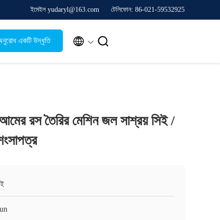
ইমেইল yudaryl@163.com
টেলিফোন: 86-021-59532925


নুরোধ একটি উদ্ধৃতি
ণ আমের রস তৈরির মেশিন জল সাশ্রয় সিই /
ংসাপত্র
াই
un