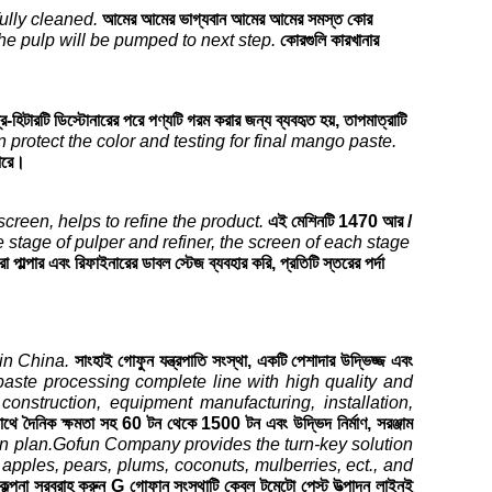
ully cleaned.
আমের আমের ভাগ্যবান আমের আমের সমস্ত কোর
the pulp will be pumped to next step.
কোরগুলি কারখানার
রি-হিটারটি ডিস্টোনারের পরে পণ্যটি গরম করার জন্য ব্যবহৃত হয়, তাপমাত্রাটি
n protect the color and testing for final mango paste.
পারে।
creen, helps to refine the product.
এই মেশিনটি 1470 আর /
stage of pulper and refiner, the screen of each stage
পাল্পার এবং রিফাইনারের ডাবল স্টেজ ব্যবহার করি, প্রতিটি স্তরের পর্দা
in China.
সাংহাই গোফুন যন্ত্রপাতি সংস্থা, একটি পেশাদার উদ্ভিজ্জ এবং
& paste processing complete line with high quality and
onstruction, equipment manufacturing, installation,
র সাথে দৈনিক ক্ষমতা সহ 60 টন থেকে 1500 টন এবং উদ্ভিদ নির্মাণ, সরঞ্জাম
on plan.Gofun Company provides the turn-key solution
e apples, pears, plums, coconuts, mulberries, ect., and
রিকল্পনা সরবরাহ করুন G গোফান সংস্থাটি কেবল টমেটো পেস্ট উত্পাদন লাইনই