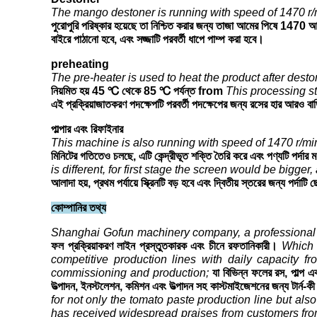
The mango destoner is running with speed of 1470 r/m
পুরোপুরি পরিষ্কার হয়েছে তা নিশ্চিত করার জন্য তাজা আমের পিষে 1470
বাইরে পাঠানো হবে, এবং সজ্জাটি পরবর্তী ধাপে পাম্প করা হবে।
preheating
The pre-heater is used to heat the product after dest
নিয়মিত হয় 45 ℃ থেকে 85 ℃ পর্যন্ত from
This processing st
এই প্রক্রিয়াজাতকরণ পদক্ষেপটি পরবর্তী পদক্ষেপের জন্য রসের হার আরও বাড়
পাল্পার এবং রিফাইনার
This machine is also running with speed of 1470 r/min,
মিনিটের গতিতেও চলছে, এটি কেন্দ্রীভূত শক্তি তৈরি করে এবং পণ্যটি পর্দার ম
is different, for first stage the screen would be bigge
আলাদা হয়, প্রথম পর্যায়ে স্ক্রিনটি বড় হবে এবং দ্বিতীয় স্তরের জন্য পর্দাট
কোম্পানির তথ্য
Shanghai Gofun machinery company, a professional v
ফল প্রক্রিয়াকরণ লাইন প্রস্তুতকারক এবং চীনে রফতানিকারী।
Which c
competitive production lines with daily capacity f
commissioning and production;
যা বিভিন্ন ফলের রস, পাল্প এ
উত্পাদন, ইনস্টলেশন, কমিশন এবং উত্পাদন সহ কাস্টমাইজেশনের জন্য টার্ন-ক
for not only the tomato paste production line but also
has received widespread praises from customers fro