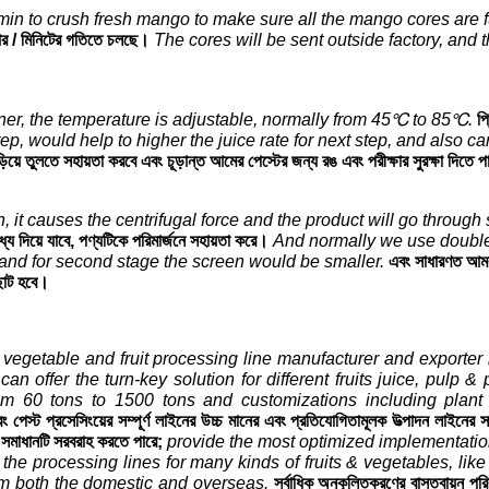
in to crush fresh mango to make sure all the mango cores are f
 আর / মিনিটের গতিতে চলছে।
The cores will be sent outside factory, and 
oner, the temperature is adjustable, normally from 45℃ to 85℃.
প্
ep, would help to higher the juice rate for next step, and also ca
িয়ে তুলতে সহায়তা করবে এবং চূড়ান্ত আমের পেস্টের জন্য রঙ এবং পরীক্ষার সুরক্ষা দিতে 
 it causes the centrifugal force and the product will go through s
ধ্য দিয়ে যাবে, পণ্যটিকে পরিমার্জনে সহায়তা করে।
And normally we use double 
r, and for second stage the screen would be smaller.
এবং সাধারণত আমরা 
ি ছোট হবে।
egetable and fruit processing line manufacturer and exporter 
an offer the turn-key solution for different fruits juice, pulp 
rom 60 tons to 1500 tons and customizations including plant c
বং পেস্ট প্রসেসিংয়ের সম্পূর্ণ লাইনের উচ্চ মানের এবং প্রতিযোগিতামূলক উত্পাদন লাইনে
ী সমাধানটি সরবরাহ করতে পারে;
provide the most optimized implementati
 the processing lines for many kinds of fruits & vegetables, lik
m both the domestic and overseas.
সর্বাধিক অনুকূলিতকরণের বাস্তবায়ন প