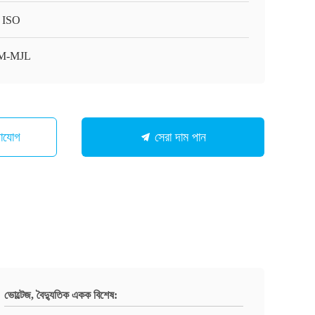
 ISO
M-MJL
গাযোগ
সেরা দাম পান
ভোল্টেজ, বৈদ্যুতিক একক বিশেষ: