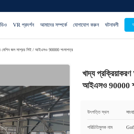
িডিও
VR প্রদর্শন
আমাদের সম্পর্কে
যোগাযোগ করুন
ঘটনাবলী
অ
রির মেশিন জল সাশ্রয় সিই / আইএসও 90000 শংসাপত্র
খাদ্য প্রক্রিয়াকর
আইএসও 90000 শ
উৎপত্তি স্থল
সাংহ
পরিচিতিমুলক নাম
Gof