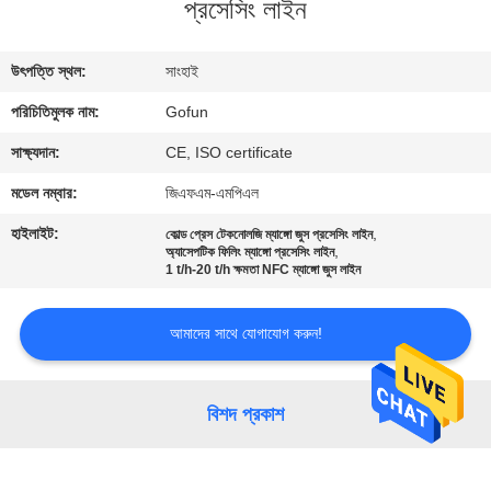
প্রসেসিং লাইন
কারখানা
উৎপত্তি স্থল:
সাংহাই
ভ্রমণ
পরিচিতিমুলক নাম:
Gofun
মান
সাক্ষ্যদান:
CE, ISO certificate
নিয়ন্ত্রণ
মডেল নম্বার:
জিএফএম-এমপিএল
হাইলাইট:
,
কোল্ড প্রেস টেকনোলজি ম্যাঙ্গো জুস প্রসেসিং লাইন
,
অ্যাসেপটিক ফিলিং ম্যাঙ্গো প্রসেসিং লাইন
যোগাযোগ
1 t/h-20 t/h ক্ষমতা NFC ম্যাঙ্গো জুস লাইন
করুন
আমাদের সাথে যোগাযোগ করুন!
খবর
বিশদ প্রকাশ
মামলা