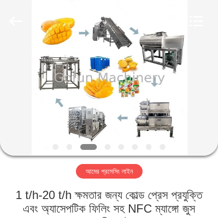
Shanghai
Gofun
Machinery
Co.,
Ltd..
All
Rights
Reserved.
বাড়ি
পণ্য
ভিডিও
VR
প্রদর্শন
আমের প্রসেসিং লাইন
আমাদের
1 t/h-20 t/h ক্ষমতার জন্য কোল্ড প্রেস প্রযুক্তি
সম্পর্কে
এবং অ্যাসেপটিক ফিলিং সহ NFC ম্যাঙ্গো জুস