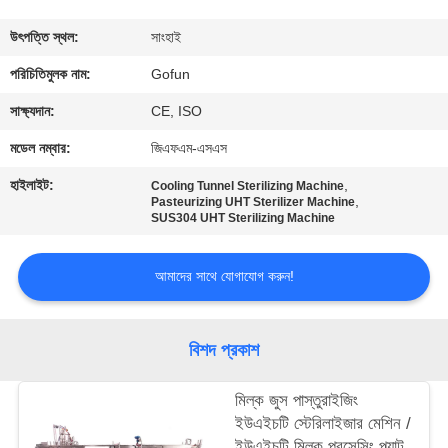
কারখানা
উৎপত্তি স্থল:
সাংহাই
ভ্রমণ
পরিচিতিমুলক নাম:
Gofun
সাক্ষ্যদান:
CE, ISO
মান
মডেল নম্বার:
জিএফএম-এসএস
নিয়ন্ত্রণ
হাইলাইট:
,
Cooling Tunnel Sterilizing Machine
,
Pasteurizing UHT Sterilizer Machine
SUS304 UHT Sterilizing Machine
যোগাযোগ
করুন
আমাদের সাথে যোগাযোগ করুন!
খবর
বিশদ প্রকাশ
মামলা
মিল্ক জুস পাস্তুরাইজিং
ইউএইচটি স্টেরিলাইজার মেশিন /
ইউএইচটি মিল্ক প্রসেসিং প্ল্যান্ট