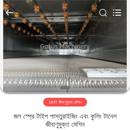
Shanghai
Gofun
Machinery
Co.,
Ltd..
All
Rights
Reserved.
বাড়ি
পণ্য
ভিডিও
VR
প্রদর্শন
UHT জীবাণুমুক্ত মেশিন
আমাদের
জল স্প্রে টাইপ পাস্তুরাইজিং এবং কুলিং টানেল
সম্পর্কে
জীবাণুমুক্ত মেশিন