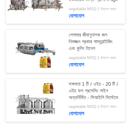
উদ্ধৃতির
negotiable MOQ:1 বিন্যাস করুন
জন্য
যোগাযোগ
আবেদন
পেশাদার জীবাণুনাশক জল
সাইট
নিমজ্জন প্রকার পাস্তুরাইজিং
এবং কুলিং টানেল
ম্যাপ
negotiable MOQ:1 বিন্যাস করুন
যোগাযোগ
গোপনীয়তা
নীতি
সক্ষমতা 1 টি / এইচ - 20 টি /
এইচ ফল প্রসেসিং লাইন
অন্তর্নির্মিত - সিআইপি সিস্টেমে
negotiable MOQ:1 বিন্যাস করুন
যোগাযোগ