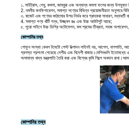
১. সাইট্রাস, লেবু, কমলা, জাম্বুরা এবং অন্যান্য কমলা ফলের জন্য উপযুক্ত 
2. নমনীয় কনফিগারেশন, সমাপ্ত পণ্যের বিভিন্ন প্রয়োজনীয়তা অনুসারে
৩. বাজেট এবং পণ্যের কাঠামোর উপর নির্ভর করে গ্রাহকরা সাধারণ, মধ্যবর্তী 
4. সমাপ্ত পণ্য খাঁটি গন্ধ, উজ্জ্বল রঙ এবং উচ্চ আউটপুট আছে;
৫. পুরো লাইনে উচ্চ ডিগ্রি অটোমেশন, কম শ্রমের তীব্রতা, সহজ অপারেশন, নিরা
কোম্পানির তথ্য
গোফুন সংস্থা কেবল টমেটো পেস্ট উত্পাদন লাইনই নয়, আপেল, নাশপাতি, আমে
প্রশস্ত প্রশংসা পেয়েছে দেশীয় এবং বিদেশী বাজার।মেশিনগুলি ইতোমধ্যে 
অসামান্য খাদ্য যন্ত্রপাতি তৈরি করা এবং বিশ্বের কৃষি শিল্পে অবদান রাখা।আ
কোম্পানির তথ্য