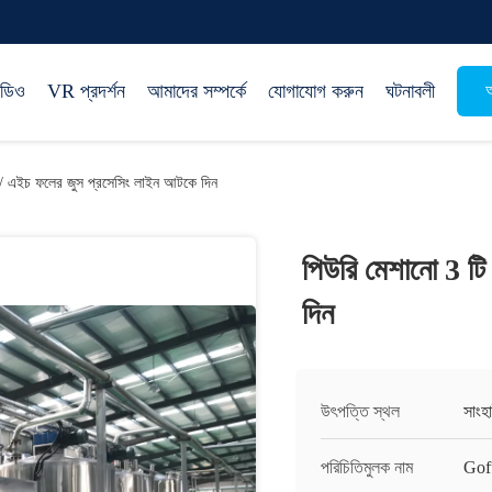
িডিও
VR প্রদর্শন
আমাদের সম্পর্কে
যোগাযোগ করুন
ঘটনাবলী
অ
 / এইচ ফলের জুস প্রসেসিং লাইন আটকে দিন
পিউরি মেশানো 3 ট
দিন
উৎপত্তি স্থল
সাংহ
পরিচিতিমুলক নাম
Gof