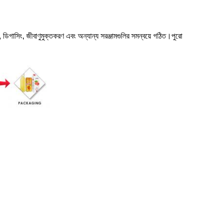
ণ, ডিগাসিং, জীবাণুমুক্তকরণ এবং অন্যান্য সরঞ্জামগুলির সমন্বয়ে গঠিত।পুরো