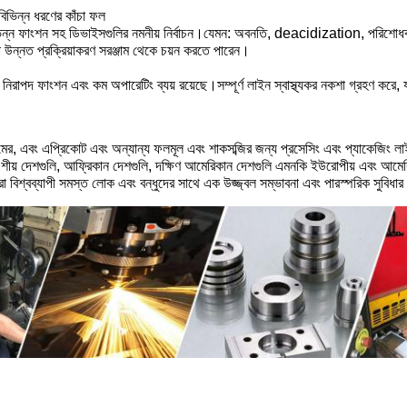
বিভিন্ন ধরণের কাঁচা ফল
 বিভিন্ন ফাংশন সহ ডিভাইসগুলির নমনীয় নির্বাচন।যেমন: অবনতি, deacidization, পরিশ
বা উন্নত প্রক্রিয়াকরণ সরঞ্জাম থেকে চয়ন করতে পারেন।
পদ ফাংশন এবং কম অপারেটিং ব্যয় রয়েছে।সম্পূর্ণ লাইন স্বাস্থ্যকর নকশা গ্রহণ করে, যা প
র, এবং এপ্রিকোট এবং অন্যান্য ফলমূল এবং শাকসব্জির জন্য প্রসেসিং এবং প্যাকেজিং লাই
এশীয় দেশগুলি, আফ্রিকান দেশগুলি, দক্ষিণ আমেরিকান দেশগুলি এমনকি ইউরোপীয় এবং আমেরি
মরা বিশ্বব্যাপী সমস্ত লোক এবং বন্ধুদের সাথে এক উজ্জ্বল সম্ভাবনা এবং পারস্পরিক সুবিধার 