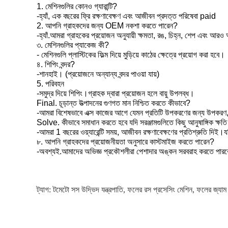
1. মেশিনগুলির কোনও গ্যারান্টি?
-হ্যাঁ, এক বছরের ফ্রি রক্ষণাবেক্ষণ এবং আজীবন প্রদত্ত পরিষেবা paid
2. আপনি গ্রাহকদের জন্য OEM নকশা করতে পারেন?
-হ্যাঁ.আমরা গ্রাহকের প্রয়োজন অনুযায়ী ক্ষমতা, রঙ, চিহ্ন, শেপ এবং আ
৩. মেশিনগুলির প্যাকেজ কী?
- মেশিনগুলি প্লাস্টিকের ফিল্ম দিয়ে মুড়িয়ে কাঠের ক্ষেত্রে প্রয়োগ করা হবে।
৪. শিপিং বন্দর?
-শানহাই। (প্রয়োজনে অন্যান্য বন্দর পাওয়া যায়)
5. পরিবহন
-সমুদ্র দিয়ে শিপিং।গ্রাহক দ্বারা প্রয়োজন হলে বায়ু উপলব্ধ।
Final. চূড়ান্ত উত্পাদনের গুণগত মান নিশ্চিত করতে কীভাবে?
-আমরা বিশেষভাবে এক্স কাজের আগে যেমন প্রতিটি উপকরণের জন্য উপকরণ, ম
Solve. কীভাবে সমাধান করতে হবে যদি সরঞ্জামগুলিতে কিছু আনুষাঙ্গিক ক্ষতি
-আমরা 1 বছরের ওয়্যারেন্টি সময়, আজীবন রক্ষণাবেক্ষণের প্রতিশ্রুতি দিই।য
৮. আপনি গ্রাহকদের প্রয়োজনীয়তা অনুসারে কাস্টমাইজ করতে পারেন?
-অবশ্যই.আমাদের অভিজ্ঞ প্রকৌশলীরা পেশাদার অঙ্কন সরবরাহ করতে পারবে
ট্যাগ:
টমেটো সস উদ্ভিদ যন্ত্রপাতি
,
ফলের রস প্রসেসিং মেশিন
,
ফলের জ্যাম প