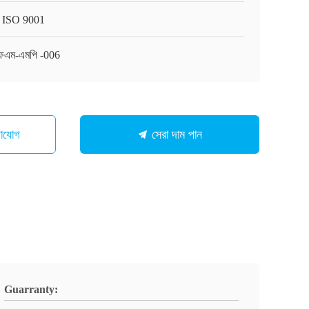
 ISO 9001
ফএম-এমপি -006
গাযোগ
সেরা দাম পান
Guarranty: