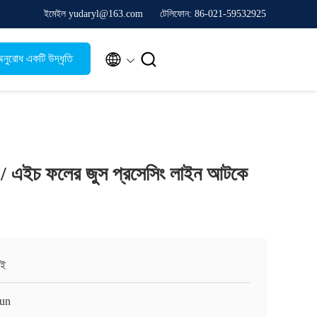
ইমেইল yudaryl@163.com
টেলিফোন: 86-021-59532925


নুরোধ একটি উদ্ধৃতি
ি / এইচ ফলের জুস প্রসেসিং লাইন আটকে
াই
un