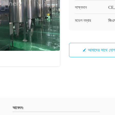
সাক্ষ্যদান
CE,
মডেল নম্বার
জিএ
আমাদের সাথে যো
আবেদন: